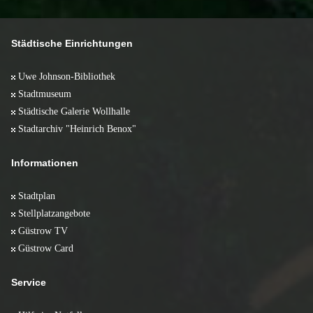
Juni 2008 (10)
Januar 2012 (2)
Februar 2011 (2)
Januar 2010 (1)
April 2009 (17)
Mai 2008 (5)
Januar 2011 (2)
März 2009 (11)
April 2008 (13)
Februar 2009 (11)
März 2008 (10)
Städtische Einrichtungen
Januar 2009 (6)
Februar 2008 (10)
Januar 2008 (5)
Uwe Johnson-Bibliothek
Stadtmuseum
Städtische Galerie Wollhalle
Stadtarchiv "Heinrich Benox"
Informationen
Stadtplan
Stellplatzangebote
Güstrow TV
Güstrow Card
Service