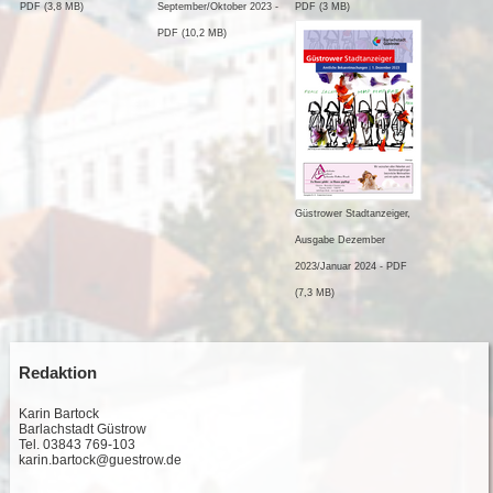
PDF (3,8 MB)
September/Oktober 2023 -
PDF (3 MB)
PDF (10,2 MB)
Güstrower Stadtanzeiger,
Ausgabe Dezember
2023/Januar 2024 - PDF
(7,3 MB)
Redaktion
Karin Bartock
Barlachstadt Güstrow
Tel. 03843 769-103
karin.bartock@guestrow.de