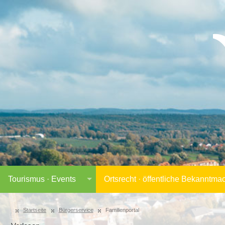
Tourismus · Events
Ortsrecht · öffentliche Bekanntm
Startseite
Bürgerservice
Familienportal