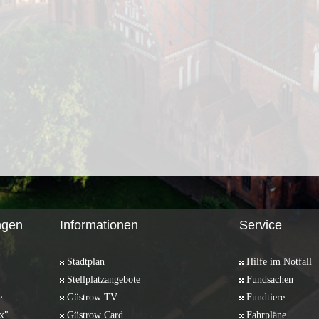
ngen
Informationen
Service
Stadtplan
Hilfe im Notfall
Stellplatzangebote
Fundsachen
e
Güstrow TV
Fundtiere
x"
Güstrow Card
Fahrpläne