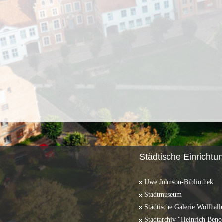
Städtische Einrichtu
Uwe Johnson-Bibliothek
Stadtmuseum
Städtische Galerie Wollhall
Stadtarchiv "Heinrich Beno