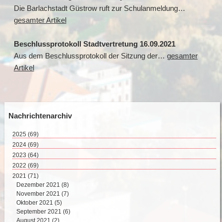
Die Barlachstadt Güstrow ruft zur Schulanmeldung…
gesamter Artikel
Beschlussprotokoll Stadtvertretung 16.09.2021
Aus dem Beschlussprotokoll der Sitzung der…
gesamter
Artikel
Nachrichtenarchiv
2025
(69)
August 2025 (2)
2024
(69)
Juli 2025 (9)
Dezember 2024 (2)
2023
(64)
Juni 2025 (8)
November 2024 (11)
Dezember 2023 (2)
2022
(69)
Mai 2025 (17)
Oktober 2024 (7)
November 2023 (8)
Dezember 2022 (8)
2021
(71)
April 2025 (15)
September 2024 (4)
Oktober 2023 (4)
November 2022 (4)
Dezember 2021 (8)
März 2025 (12)
August 2024 (4)
September 2023 (4)
Oktober 2022 (10)
November 2021 (7)
Februar 2025 (6)
Juli 2024 (4)
August 2023 (6)
September 2022 (5)
Oktober 2021 (5)
Juni 2024 (5)
Juli 2023 (5)
August 2022 (7)
September 2021 (6)
Mai 2024 (10)
Juni 2023 (1)
Juli 2022 (1)
August 2021 (2)