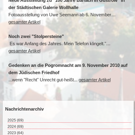
Neue Ausstellung zu "100 Jahre Barlach in Güstrow" in
der Städtischen Galerie Wollhalle
Fotoausstellung von Uwe Seemann ab 6. November…
gesamter Artikel
Noch zwei "Stolpersteine"
Es war Anfang des Jahres. Mein Telefon klingelt."…
gesamter Artikel
Gedenken an die Pogromnacht am 9. November 2010 auf
dem Jüdischen Friedhof
...wenn "Recht" Unrecht gut-heißt...
gesamter Artikel
Nachrichtenarchiv
2025
(69)
August 2025 (2)
2024
(69)
Juli 2025 (9)
Dezember 2024 (2)
2023
(64)